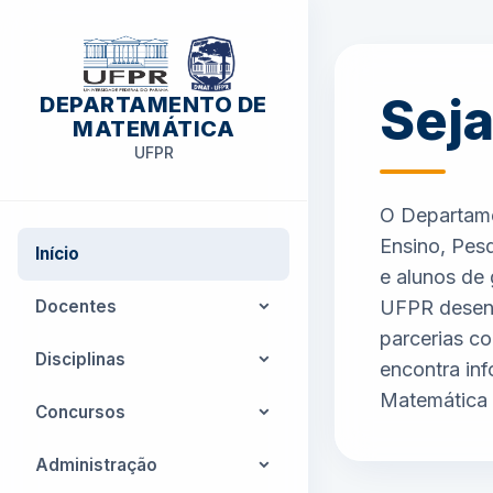
Sej
DEPARTAMENTO DE
MATEMÁTICA
UFPR
O Departame
Ensino, Pes
Início
e alunos de
Docentes
UFPR desenv
parcerias co
Corpo docente
Disciplinas
encontra inf
Matemática
Docentes Aposentados
Horário das aulas
Concursos
Programas Atuais
Concursos
Administração