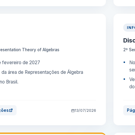
IN
Dis
esentation Theory of Algebras
2º Se
e fevereiro de 2027
No
se
 da área de Representações de Álgebra
Ve
no Brasil.
do
ções
Pág
13/07/2026