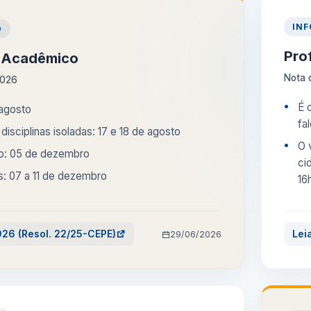
IN
O
Pro
o Acadêmico
Nota 
2026
É 
 agosto
fa
disciplinas isoladas: 17 e 18 de agosto
O 
o: 05 de dezembro
ci
s: 07 a 11 de dezembro
16
26 (Resol. 22/25-CEPE)
Lei
29/06/2026