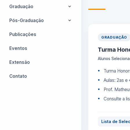
Programas Antigos
Administração e
Graduação
Secretarias
Disciplinas Isoladas
Graduação Matemática
Pós-Graduação
Reserva de Salas
Graduação Mat. Industrial
Matemática
Publicações
Representações em
GRADUAÇÃO
Colegiados
Educação em Ciências e
Eventos
Turma Hono
em Matemática
Documentos
Alunos Selecion
Extensão
Métodos Numéricos em
Turma Honors
Engenharia
Contato
Aulas: 2as e
PROFMAT
Prof. Matheus
Consulte a li
Lista de Sele