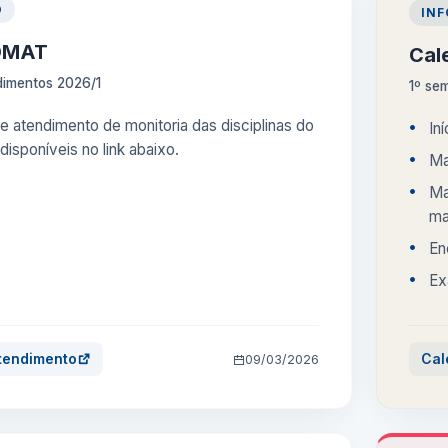
O
IN
 DMAT
Cal
dimentos 2026/1
1º se
e atendimento de monitoria das disciplinas do
In
isponíveis no link abaixo.
Ma
Ma
ma
En
Ex
atendimento
Cal
09/03/2026