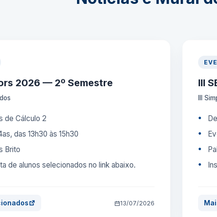
EV
rs 2026 — 2º Semestre
III
ados
III Si
 de Cálculo 2
De
 4as, das 13h30 às 15h30
Ev
 Brito
Pa
sta de alunos selecionados no link abaixo.
In
cionados
Mai
13/07/2026