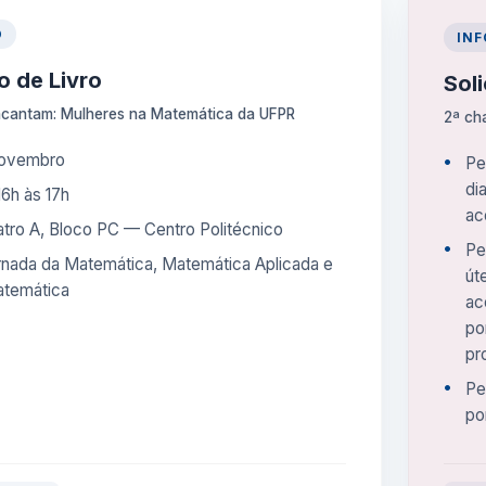
O
IN
 de Livro
Sol
ncantam: Mulheres na Matemática da UFPR
2ª ch
novembro
Pe
di
16h às 17h
ac
eatro A, Bloco PC — Centro Politécnico
Pe
rnada da Matemática, Matemática Aplicada e
út
temática
ac
po
pr
Pe
po